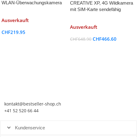
WLAN-Überwachungskamera
CREATIVE XP, 4G Wildkamera
mit Nachtsicht funktion
mit SIM-Karte sendefähig
(GPRS, GSM, UMTS / 4G)
Ausverkauft
Ausverkauft
CHF
219.95
CHF
466.60
CHF
648.90
kontakt@bestseller-shop.ch
+41 52 520 66 44
Kundenservice