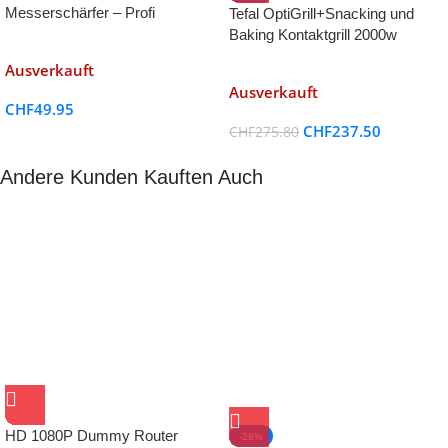
Messerschärfer – Profi
Tefal OptiGrill+Snacking und
Küchenmesser
Baking Kontaktgrill 2000w
Ausverkauft
Ausverkauft
CHF
49.95
CHF
237.50
CHF
275.80
Andere Kunden Kauften Auch
HD 1080P Dummy Router
-28%