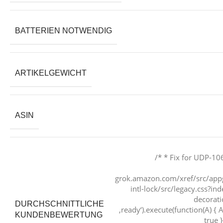
BATTERIEN NOTWENDIG
ARTIKELGEWICHT
ASIN
/* * Fix for UDP-10
grok.amazon.com/xref/src/appg
intl-lock/src/legacy.css?
decorati
DURCHSCHNITTLICHE
‚ready‘).execute(function(A) { A.
KUNDENBEWERTUNG
true 