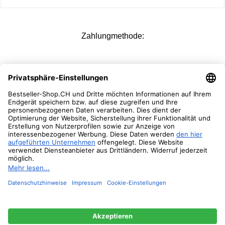
Zahlungmethode:
Versandoptionen:
Folgen Sie Uns:
© 2026 Bestseller-Shop.CH
- Alle Rechte vorbehalten
.
ANNKE
4K 8CH
NVR,
PoE
1