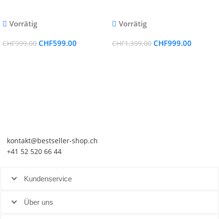
8Megapixel Kameras, 16 Kanal
kamera
NVR Rekorder mit 3TB HDD für
Vorrätig
Vorrätig
Aussen/Innen
CHF
999.00
CHF
599.00
CHF
1,399.00
CHF
999.00
kontakt@bestseller-shop.ch
+41 52 520 66 44
Kundenservice
Über uns