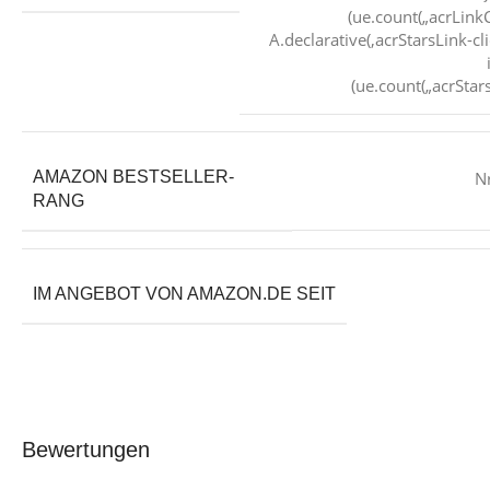
(ue.count(„acrLink
A.declarative(‚acrStarsLink-cli
(ue.count(„acrSta
N
AMAZON BESTSELLER-
RANG
IM ANGEBOT VON AMAZON.DE SEIT
Bewertungen